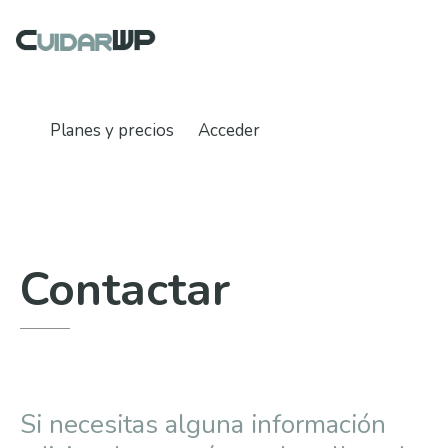
Saltar
Saltar
al
al
cuidarwp
contenido
pie
Mantenimiento
principal
de
Técnico
página
Wordpress
Planes y precios
Acceder
Contactar
Si necesitas alguna información