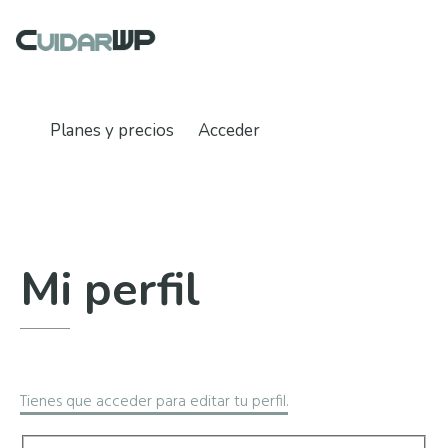
Saltar
Saltar
Saltar
al
a
al
cuidarwp
contenido
la
pie
Mantenimiento
principal
barra
de
Técnico
lateral
página
Wordpress
Planes y precios
Acceder
principal
Mi perfil
Tienes que acceder para editar tu perfil.