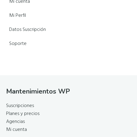
Barra
Mi cuenta
lateral
Mi Perfil
principal
Datos Suscripción
Soporte
Footer
Mantenimientos WP
Suscripciones
Planes y precios
Agencias
Mi cuenta